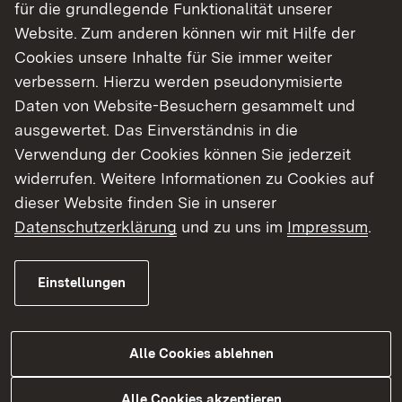
für die grundlegende Funktionalität unserer
F = Französisch
Website. Zum anderen können wir mit Hilfe der
G = Griechisch
Cookies unsere Inhalte für Sie immer weiter
L = Latein
verbessern. Hierzu werden pseudonymisierte
Port = Portugiesisch
Daten von Website-Besuchern gesammelt und
R = Russisch
ausgewertet. Das Einverständnis in die
Span = Spanisch
Verwendung der Cookies können Sie jederzeit
widerrufen. Weitere Informationen zu Cookies auf
dieser Website finden Sie in unserer
Die Gymnasien sind im Verzeichnis stets als nicht
Datenschutzerklärung
und zu uns im
Impressum
.
berufsqualifizierend i. S. d. § 7 Abs. 1 BAföG
aufgeführt, da es sich ja um weiterführende,
allgemeinbildende Ausbildungsstätten handelt,
Einstellungen
wobei bei den beruflichen Gymnasien jedoch Tz.
7.1.8 Satz 2 BAföG-VwV zu beachten ist.
Alle Cookies ablehnen
3. Berufsfachschulen:
Alle Cookies akzeptieren