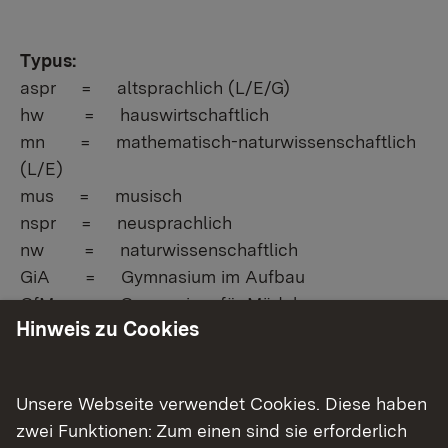
Typus:
aspr = altsprachlich (L/E/G)
hw = hauswirtschaftlich
mn = mathematisch-naturwissenschaftlich
(L/E)
mus = musisch
nspr = neusprachlich
nw = naturwissenschaftlich
GiA = Gymnasium im Aufbau
GfM = Gymnasium für Mädchen
Hinweis zu Cookies
GfJ = Gymnasium für Jungen
Unsere Webseite verwendet Cookies. Diese haben
Sprachen:
zwei Funktionen: Zum einen sind sie erforderlich
E = Englisch